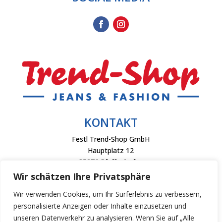
KONTAKT
Festl Trend-Shop GmbH
Hauptplatz 12
85276 Pfaffenhofen
Wir schätzen Ihre Privatsphäre
Telefon: +49 8441 40460
Fax: +49 8441 404626
Wir verwenden Cookies, um Ihr Surferlebnis zu verbessern,
personalisierte Anzeigen oder Inhalte einzusetzen und
info@trendshop-online.de
unseren Datenverkehr zu analysieren. Wenn Sie auf „Alle