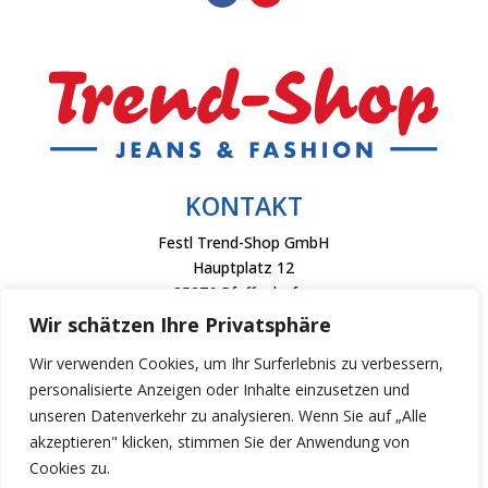
KONTAKT
Festl Trend-Shop GmbH
Hauptplatz 12
85276 Pfaffenhofen
Wir schätzen Ihre Privatsphäre
Telefon: +49 8441 40460
Fax: +49 8441 404626
Wir verwenden Cookies, um Ihr Surferlebnis zu verbessern,
personalisierte Anzeigen oder Inhalte einzusetzen und
info@trendshop-online.de
unseren Datenverkehr zu analysieren. Wenn Sie auf „Alle
akzeptieren" klicken, stimmen Sie der Anwendung von
Cookies zu.
© Festl Trend-Shop GmbH 2023